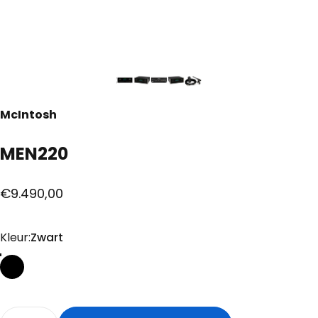
McIntosh
MEN220
€9.490,00
Kleur
Kleur:
Zwart
Quantity